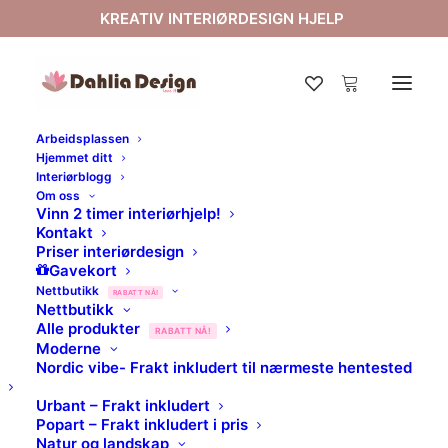
KREATIV INTERIØRDESIGN HJELP
Arbeidsplassen
Hjemmet ditt
Interiørblogg
Om oss
Vinn 2 timer interiørhjelp!
Kontakt
Priser interiørdesign
Gavekort
Nettbutikk
RABATT NÅ!
Nettbutikk
Dahlia Design |
Alle produkter
RABATT NÅ!
Moderne
Charlotte
Nordic vibe- Frakt inkludert til nærmeste hentested
Urbant – Frakt inkludert
Popart – Frakt inkludert i pris
Natur og landskap