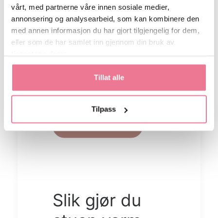
vårt, med partnerne våre innen sosiale medier,
annonsering og analysearbeid, som kan kombinere den
med annen informasjon du har gjort tilgjengelig for dem,
eller som de har samlet inn gjennom din bruk av
tjenestene deres.
Slik får du en stue du
Tillat alle
trives i
Tilpass
JA, JEG VIL HA 
HJELP MED STUEN
Slik gjør du