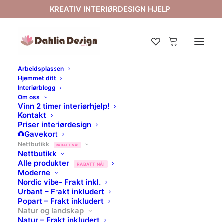
KREATIV INTERIØRDESIGN HJELP
Arbeidsplassen
Hjemmet ditt
Interiørblogg
Om oss
Vinn 2 timer interiørhjelp!
Kontakt
Priser interiørdesign
Gavekort
Nettbutikk
RABATT NÅ!
Nettbutikk
Alle produkter
RABATT NÅ!
BLOMSTER BILDER
Moderne
Nordic vibe- Frakt inkl.
Urbant – Frakt inkludert
Popart – Frakt inkludert
Natur og landskap
Natur – Frakt inkludert