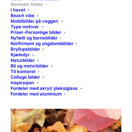
Blomster bilder
I havet
Beach vibe
Mobilbilder på veggen
Type motiver
Priser-Personlige bilder
Nyfødt og barnebilder
Konfirmant og ungdomsbilder
Bryllupsbilder
Kjæledyr
Naturbilder
Blomster bilder
Bil og motorbilder
Til kontoret
Home
Archive by Category "Blomster bilder"
Collage bilder
Inspirasjon
Fordeler med akryl/ pleksiglass
Fordeler med aluminium