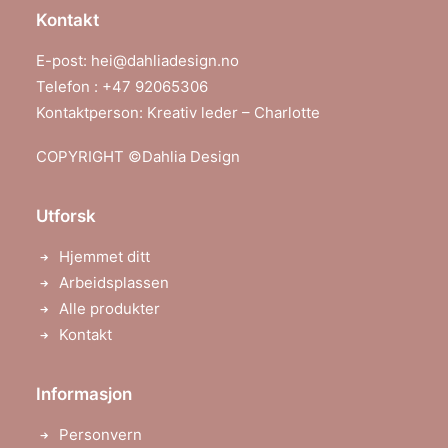
6
i
t
Kontakt
l
i
k
l
r
E-post:
hei@dahliadesign.no
k
r
Telefon : +47 92065306
3
3
Kontaktperson: Kreativ leder – Charlotte
2
9
9
0
8
COPYRIGHT ©
Dahlia Design
3
Utforsk
Hjemmet ditt
Arbeidsplassen
Alle produkter
Kontakt
Informasjon
Personvern