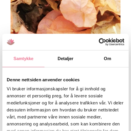
i
t
l
i
k
l
r
k
r
3
6
3
9
2
0
4
7
Samtykke
Detaljer
Om
Denne nettsiden anvender cookies
Dette
P
Vi bruker informasjonskapsler for å gi innhold og
produktet
kr
2 200
–
kr
3 690
inkl. Mva
r
LEGG I HANDLEKURV
har
P
Floral Love You
kr
1 936
–
kr
3 247
annonser et personlig preg, for å levere sosiale
inkl. Mva
i
r
flere
s
mediefunksjoner og for å analysere trafikken vår. Vi deler
i
varianter.
o
s
dessuten informasjon om hvordan du bruker nettstedet
Alternativene
m
o
r
kan
vårt, med partnerne våre innen sosiale medier,
m
å
velges
r
annonsering og analysearbeid, som kan kombinere den
d
å
på
e
med annen informasjon du har gjort tilgjengelig for dem,