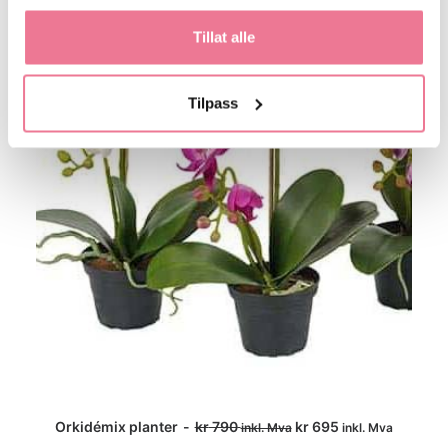
Tillat alle
Tilpass
Orkidémix planter
kr
790
kr
695
inkl. Mva
inkl. Mva
LEGG I HANDLEKURV