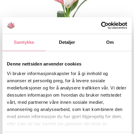
:
k
9
r
9
0
1
.
2
9
0
.
Samtykke
Detaljer
Om
Denne nettsiden anvender cookies
Vi bruker informasjonskapsler for å gi innhold og
annonser et personlig preg, for å levere sosiale
mediefunksjoner og for å analysere trafikken vår. Vi deler
Liljer rosa bukett
kr
1 290
kr
1 135
inkl. Mva
inkl. Mva
LEGG I HANDLEKURV
dessuten informasjon om hvordan du bruker nettstedet
vårt, med partnerne våre innen sosiale medier,
annonsering og analysearbeid, som kan kombinere den
med annen informasjon du har gjort tilgjengelig for dem,
eller som de har samlet inn gjennom din bruk av
tjenestene deres.