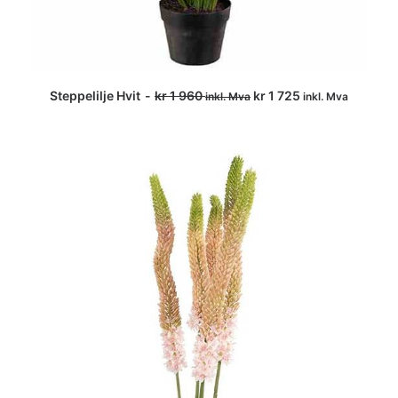
Steppelilje Hvit
kr
1 960
kr
1 725
inkl. Mva
inkl. Mva
LEGG I HANDLEKURV