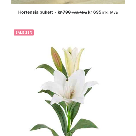
Hortensia bukett
kr
790
kr
695
inkl. Mva
inkl. Mva
LEGG I HANDLEKURV
SALG 23%