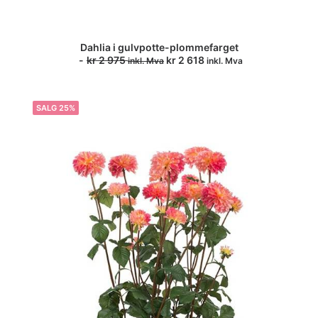
Dahlia i gulvpotte-plommefarget
LEGG I HANDLEKURV
kr
2 975
kr
2 618
inkl. Mva
inkl. Mva
SALG 25%