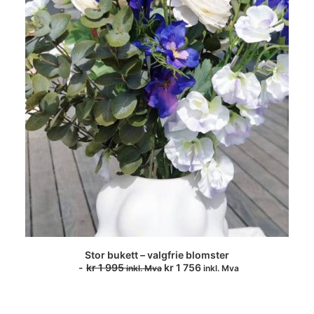
Stor bukett – valgfrie blomster
LEGG I HANDLEKURV
kr
1 995
kr
1 756
inkl. Mva
inkl. Mva