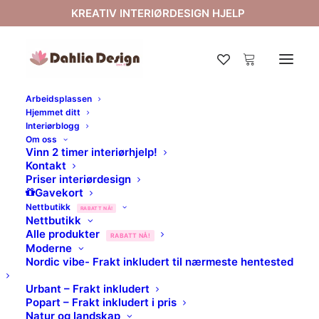
KREATIV INTERIØRDESIGN HJELP
Arbeidsplassen
Hjemmet ditt
Interiørblogg
Om oss
Vinn 2 timer interiørhjelp!
Kontakt
Priser interiørdesign
Gavekort
Nettbutikk
RABATT NÅ!
Nettbutikk
BLOMSTER OG PLANTER
Alle produkter
RABATT NÅ!
FOR BEDRIFTER /
Moderne
Nordic vibe- Frakt inkludert til nærmeste hentested
INTERIØRKUNDER
Urbant – Frakt inkludert
Popart – Frakt inkludert i pris
Natur og landskap