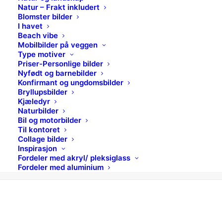
Natur – Frakt inkludert
Blomster bilder
I havet
Beach vibe
Mobilbilder på veggen
Type motiver
Priser-Personlige bilder
Nyfødt og barnebilder
Konfirmant og ungdomsbilder
Bryllupsbilder
Kjæledyr
Blomster og planter for bedrifter /
Naturbilder
interiørkunder
Bil og motorbilder
Til kontoret
Home
Collage bilder
Archive by Category "Blomster og planter for bedrifter /
Inspirasjon
interiørkunder"
Fordeler med akryl/ pleksiglass
Fordeler med aluminium