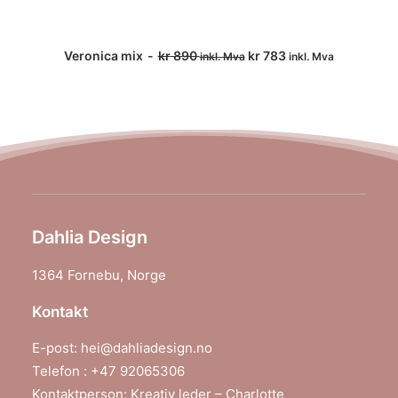
Veronica mix
kr
890
kr
783
inkl. Mva
inkl. Mva
LEGG I HANDLEKURV
Dahlia Design
1364 Fornebu,
Norge
Kontakt
E-post:
hei@dahliadesign.no
Telefon : +47 92065306
Kontaktperson: Kreativ leder – Charlotte