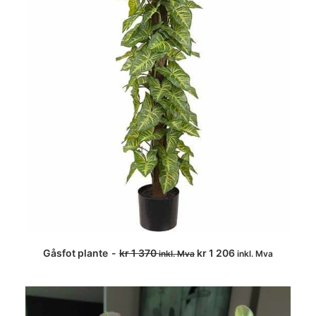
s
r
v
:
a
k
r
r
:
k
2
r
9
7
3
5
9
.
7
0
.
Gåsfot plante
kr
1 370
kr
1 206
inkl. Mva
inkl. Mva
LEGG I HANDLEKURV