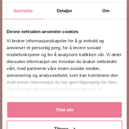
Samtykke
Detaljer
Om
Dahlia Design
1364 Fornebu,
Norge
Denne nettsiden anvender cookies
Vi bruker informasjonskapsler for å gi innhold og
Kontakt
annonser et personlig preg, for å levere sosiale
E-post:
hei@dahliadesign.no
mediefunksjoner og for å analysere trafikken vår. Vi deler
Telefon : +47 92065306
dessuten informasjon om hvordan du bruker nettstedet
Kontaktperson: Kreativ leder – Charlotte
vårt, med partnerne våre innen sosiale medier,
annonsering og analysearbeid, som kan kombinere den
COPYRIGHT ©
Dahlia Design
med annen informasjon du har gjort tilgjengelig for dem,
eller som de har samlet inn gjennom din bruk av
tjenestene deres.
Utforsk
Hjemmet ditt
Tillat alle
Arbeidsplassen
Alle produkter
Tilpass