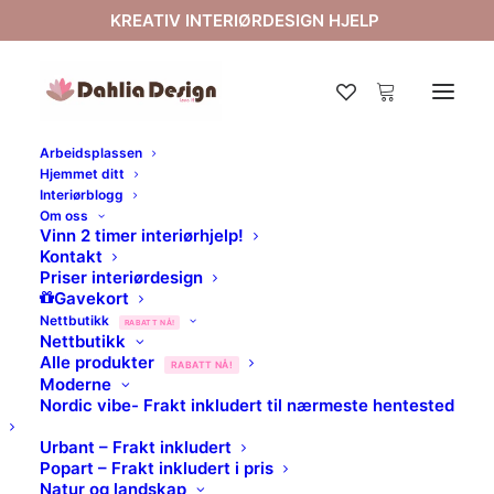
KREATIV INTERIØRDESIGN HJELP
Arbeidsplassen
Hjemmet ditt
Stay cool
Interiørblogg
Om oss
Home
Stay cool
Vinn 2 timer interiørhjelp!
Kontakt
Priser interiørdesign
Gavekort
Nettbutikk
RABATT NÅ!
Nettbutikk
Alle produkter
RABATT NÅ!
Moderne
Nordic vibe- Frakt inkludert til nærmeste hentested
Urbant – Frakt inkludert
Popart – Frakt inkludert i pris
Natur og landskap