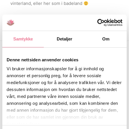
vinterland, eller her som i badeland
Samtykke
Detaljer
Om
Denne nettsiden anvender cookies
Relaterte produkter
Vi bruker informasjonskapsler for å gi innhold og
annonser et personlig preg, for å levere sosiale
mediefunksjoner og for å analysere trafikken vår. Vi deler
dessuten informasjon om hvordan du bruker nettstedet
vårt, med partnerne våre innen sosiale medier,
annonsering og analysearbeid, som kan kombinere den
med annen informasjon du har gjort tilgjengelig for dem,
eller som de har samlet inn gjennom din bruk av
tjenestene deres.