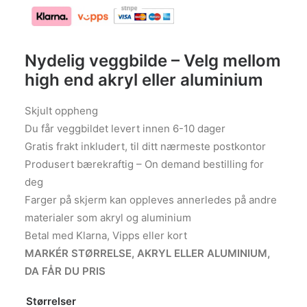
958
til
til
kr 3
kr 3
490
Nydelig veggbilde – Velg mellom
106
high end akryl eller aluminium
Skjult oppheng
Du får veggbildet levert innen 6-10 dager
Gratis frakt inkludert, til ditt nærmeste postkontor
Produsert bærekraftig – On demand bestilling for
deg
Farger på skjerm kan oppleves annerledes på andre
materialer som akryl og aluminium
Betal med Klarna, Vipps eller kort
MARKÉR STØRRELSE, AKRYL ELLER ALUMINIUM,
DA FÅR DU PRIS
Størrelser