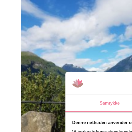
Samtykke
Denne nettsiden anvender c
Vi bruker informasjonskapsler