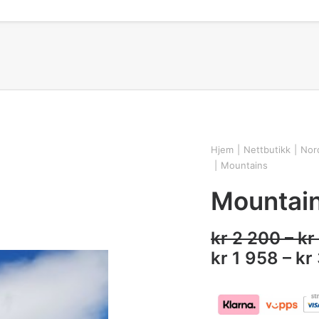
Hjem
Nettbutikk
Nord
Mountains
Mountai
kr
2 200
–
kr
kr
1 958
–
kr