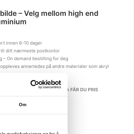
kr 3
690
bilde – Velg mellom high end
284
luminium
ert innen 6-10 dager
, til ditt nærmeste postkontor
g – On demand bestilling for deg
 oppleves annerledes på andre materialer som akryl
ps eller kort
 AKRYL ELLER ALUMINIUM, DA FÅR DU PRIS
Om
x 100 cm
60 x 80 cm
iale mediefunksjoner og for å