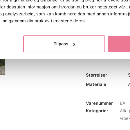
Materiale
deler dessuten informasjon om hvordan du bruker nettstedet vårt,
Akryl
Aluminiu
og analysearbeid, som kan kombinere den med annen informasjon d
 inn gjennom din bruk av tjenestene deres.
Nullstill
Mountains
Tilpass
antall
Legg til i ønskelis
Størrelser
Materiale
Varenummer
I/A
Kategorier
Alle 
vibe