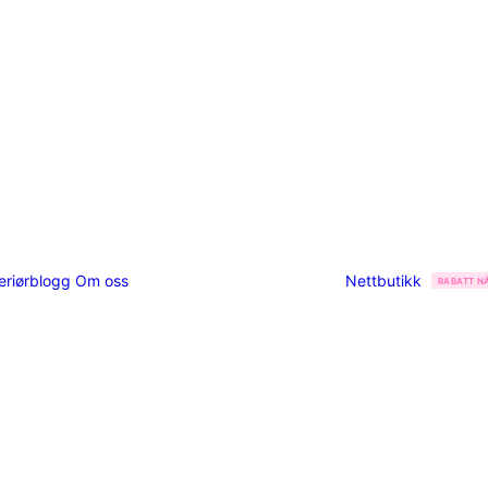
teriørblogg
Om oss
Nettbutikk
RABATT NÅ