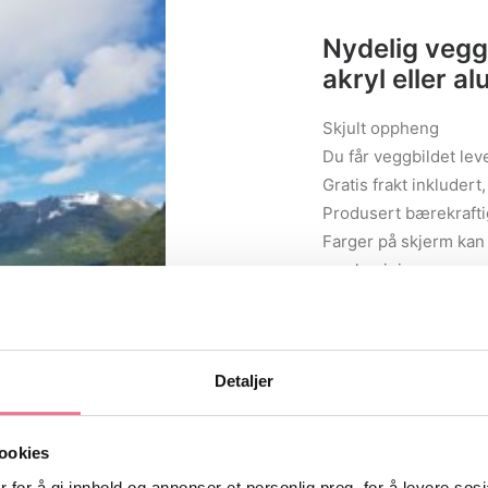
Nydelig vegg
akryl eller a
Skjult oppheng
Du får veggbildet lev
Gratis frakt inkludert
Produsert bærekrafti
Farger på skjerm kan
og aluminium
Betal med Klarna, Vip
MARKÉR STØRRELSE,
Størrelser
Detaljer
50 x 70 cm
70 
ookies
 for å gi innhold og annonser et personlig preg, for å levere sos